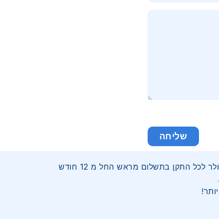
שליחה
דאטה סים ישראל – מתמחה במתן שירותי טעינה ומכירה של מגוון חבילות דאטה תקשורת של כל רשתות הסלולר לכל התקן בתשלום מראש החל מ 12 חודש
ותר!