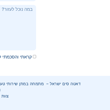
קראתי והסכמתי ל
ועד 
צוות 