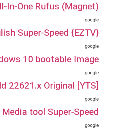
ll-In-One Rufus (Magnet)
google
lish Super-Speed {EZTV}
google
dows 10 bootable Image
google
d 22621.x Original [YTS]
google
 Media tool Super-Speed
google