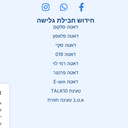
חידוש חבילת גלישה
דאטה סלקום
דאטה פלאפון
דאטה סקיי
דאטה 019
דאטה רמי לוי
דאטה פרטנר
דאטה E-sim
טעינת TALK10
א
א.ט.ב טעינה חוזרת
א
ל
י
ק