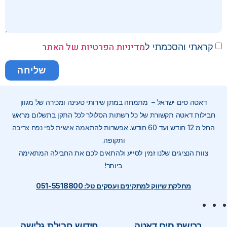
מדיניות הפרטיות של האתר
קראתי והסכמתי ל
שליחה
דאטה סים ישראל – מתמחה במתן שירותי טעינה ומכירה של מגוון
חבילות דאטה תקשורת של כל רשתות הסלולר לכל התקן בתשלום מראש
החל מ 12 חודש ועד 60 חודש. אפשרות להתאמה אישית לפי נפח צריכה
ותקופה.
צוות הנציגים שלנו זמין לסייע ולהתאים לכם את החבילה המתאימה
ביותר!
מחלקת שיווק למתקינים ועסקים טל: 051-5518800
רכישת סים דאטה
חידוש חבילת גלישה