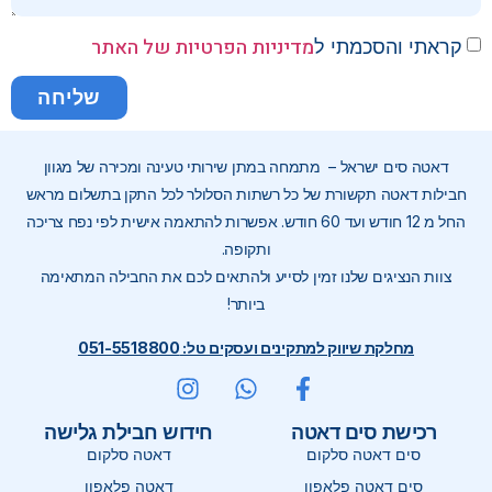
מדיניות הפרטיות של האתר
קראתי והסכמתי ל
שליחה
דאטה סים ישראל – מתמחה במתן שירותי טעינה ומכירה של מגוון
חבילות דאטה תקשורת של כל רשתות הסלולר לכל התקן בתשלום מראש
החל מ 12 חודש ועד 60 חודש. אפשרות להתאמה אישית לפי נפח צריכה
ותקופה.
צוות הנציגים שלנו זמין לסייע ולהתאים לכם את החבילה המתאימה
ביותר!
מחלקת שיווק למתקינים ועסקים טל: 051-5518800
רכישת סים דאטה
חידוש חבילת גלישה
סים דאטה סלקום
דאטה סלקום
סים דאטה פלאפון
דאטה פלאפון