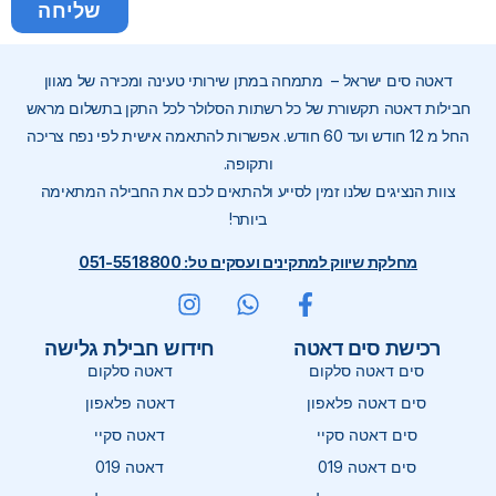
שליחה
דאטה סים ישראל – מתמחה במתן שירותי טעינה ומכירה של מגוון
חבילות דאטה תקשורת של כל רשתות הסלולר לכל התקן בתשלום מראש
החל מ 12 חודש ועד 60 חודש. אפשרות להתאמה אישית לפי נפח צריכה
ותקופה.
צוות הנציגים שלנו זמין לסייע ולהתאים לכם את החבילה המתאימה
ביותר!
מחלקת שיווק למתקינים ועסקים טל: 051-5518800
רכישת סים דאטה
חידוש חבילת גלישה
סים דאטה סלקום
דאטה סלקום
סים דאטה פלאפון
דאטה פלאפון
סים דאטה סקיי
דאטה סקיי
סים דאטה 019
דאטה 019