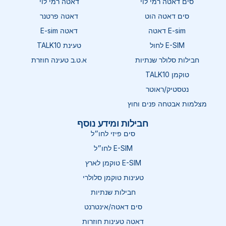
סים דאטה רמי לוי
דאטה רמי לוי
סים דאטה הוט
דאטה פרטנר
E-sim דאטה
דאטה E-sim
E-SIM לחול
טעינת TALK10
חבילות סלולר שנתיות
א.ט.ב טעינה חוזרת
טוקמן TALK10
נטסטיק/ראוטר
מצלמות אבטחה פנים וחוץ
חבילות ומידע נוסף
סים פיזי לחו״ל
E-SIM לחו״ל
E-SIM טוקמן לארץ
טעינות טוקמן סלולרי
חבילות שנתיות
סים דאטה/אינטרנט
דאטה טעינות חוזרות