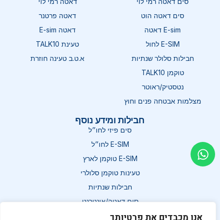
סים דאטה רמי לוי
דאטה רמי לוי
סים דאטה הוט
דאטה פרטנר
E-sim דאטה
דאטה E-sim
E-SIM לחול
טעינת TALK10
חבילות סלולר שנתיות
א.ט.ב טעינה חוזרת
טוקמן TALK10
נטסטיק/ראוטר
מצלמות אבטחה פנים וחוץ
חבילות ומידע נוסף
סים פיזי לחו״ל
E-SIM לחו״ל
E-SIM טוקמן לארץ
טעינות טוקמן סלולרי
חבילות שנתיות
סים דאטה/אינטרנט
דאטה טעינות חוזרות
אנו מכבדים את פרטיותך