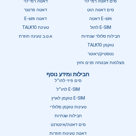
סים דאטה רמי לוי
דאטה רמי לוי
סים דאטה הוט
דאטה פרטנר
E-sim דאטה
דאטה E-sim
E-SIM לחול
טעינת TALK10
חבילות סלולר שנתיות
א.ט.ב טעינה חוזרת
טוקמן TALK10
נטסטיק/ראוטר
מצלמות אבטחה פנים וחוץ
חבילות ומידע נוסף
סים פיזי לחו״ל
E-SIM לחו״ל
E-SIM טוקמן לארץ
טעינות טוקמן סלולרי
חבילות שנתיות
סים דאטה/אינטרנט
דאטה טעינות חוזרות