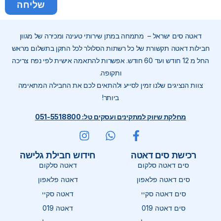
שליחה
דאטה סים ישראל – מתמחה במתן שירותי טעינה ומכירה של מגוון
חבילות דאטה תקשורת של כל רשתות הסלולר לכל התקן בתשלום מראש
החל מ 12 חודש ועד 60 חודש. אפשרות להתאמה אישית לפי נפח צריכה
ותקופה.
צוות הנציגים שלנו זמין לסייע ולהתאים לכם את החבילה המתאימה
ביותר!
מחלקת שיווק למתקינים ועסקים טל: 051-5518800
רכישת סים דאטה
חידוש חבילת גלישה
סים דאטה סלקום
דאטה סלקום
סים דאטה פלאפון
דאטה פלאפון
סים דאטה סקיי
דאטה סקיי
סים דאטה 019
דאטה 019