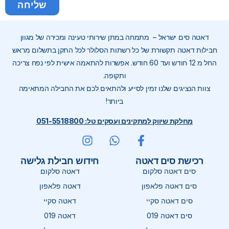
שליחה
דאטה סים ישראל – מתמחה במתן שירותי טעינה ומכירה של מגוון
חבילות דאטה תקשורת של כל רשתות הסלולר לכל התקן בתשלום מראש
החל מ 12 חודש ועד 60 חודש. אפשרות להתאמה אישית לפי נפח צריכה
ותקופה.
צוות הנציגים שלנו זמין לסייע ולהתאים לכם את החבילה המתאימה
ביותר!
מחלקת שיווק למתקינים ועסקים טל: 051-5518800
רכישת סים דאטה
חידוש חבילת גלישה
סים דאטה סלקום
דאטה סלקום
סים דאטה פלאפון
דאטה פלאפון
סים דאטה סקיי
דאטה סקיי
סים דאטה 019
דאטה 019