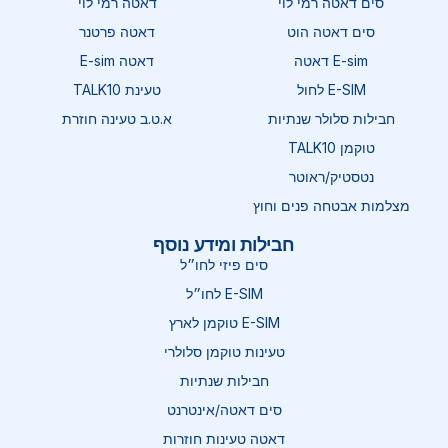
סים דאטה רמי לוי
דאטה רמי לוי
סים דאטה הוט
דאטה פרטנר
E-sim דאטה
דאטה E-sim
E-SIM לחול
טעינת TALK10
חבילות סלולר שנתיות
א.ט.ב טעינה חוזרת
טוקמן TALK10
נטסטיק/ראוטר
מצלמות אבטחה פנים וחוץ
חבילות ומידע נוסף
סים פיזי לחו״ל
E-SIM לחו״ל
E-SIM טוקמן לארץ
טעינות טוקמן סלולרי
חבילות שנתיות
סים דאטה/אינטרנט
דאטה טעינות חוזרות