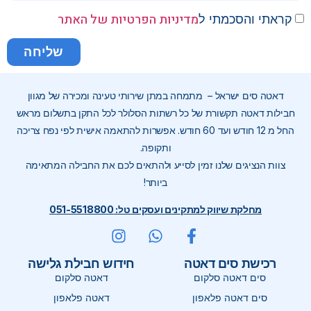
מדיניות הפרטיות של האתר
קראתי והסכמתי ל
שליחה
דאטה סים ישראל – מתמחה במתן שירותי טעינה ומכירה של מגוון
חבילות דאטה תקשורת של כל רשתות הסלולר לכל התקן בתשלום מראש
החל מ 12 חודש ועד 60 חודש. אפשרות להתאמה אישית לפי נפח צריכה
ותקופה.
צוות הנציגים שלנו זמין לסייע ולהתאים לכם את החבילה המתאימה
ביותר!
מחלקת שיווק למתקינים ועסקים טל: 051-5518800
רכישת סים דאטה
חידוש חבילת גלישה
סים דאטה סלקום
דאטה סלקום
סים דאטה פלאפון
דאטה פלאפון