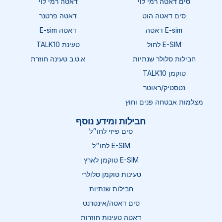
סים דאטה רמי לוי
דאטה רמי לוי
סים דאטה הוט
דאטה פרטנר
E-sim דאטה
דאטה E-sim
E-SIM לחול
טעינת TALK10
חבילות סלולר שנתיות
א.ט.ב טעינה חוזרת
טוקמן TALK10
נטסטיק/ראוטר
מצלמות אבטחה פנים וחוץ
חבילות ומידע נוסף
סים פיזי לחו״ל
E-SIM לחו״ל
E-SIM טוקמן לארץ
טעינות טוקמן סלולרי
חבילות שנתיות
סים דאטה/אינטרנט
דאטה טעינות חוזרות