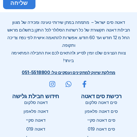
שליחה
דאטה סים ישראל – מתמחה במתן שירותי טעינה ומכירה של מגוון
חבילות דאטה תקשורת של כל רשתות הסלולר לכל התקן בתשלום מראש
החל מ 12 חודש ועד 60 חודש. אפשרות להתאמה אישית לפי נפח צריכה
ותקופה.
צוות הנציגים שלנו זמין לסייע ולהתאים לכם את החבילה המתאימה
ביותר!
מחלקת שיווק למתקינים ועסקים טל: 051-5518800
רכישת סים דאטה
חידוש חבילת גלישה
סים דאטה סלקום
דאטה סלקום
סים דאטה פלאפון
דאטה פלאפון
סים דאטה סקיי
דאטה סקיי
סים דאטה 019
דאטה 019