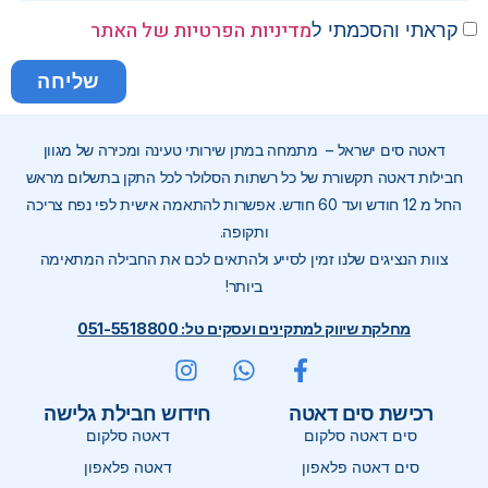
מדיניות הפרטיות של האתר
קראתי והסכמתי ל
שליחה
דאטה סים ישראל – מתמחה במתן שירותי טעינה ומכירה של מגוון
חבילות דאטה תקשורת של כל רשתות הסלולר לכל התקן בתשלום מראש
החל מ 12 חודש ועד 60 חודש. אפשרות להתאמה אישית לפי נפח צריכה
ותקופה.
צוות הנציגים שלנו זמין לסייע ולהתאים לכם את החבילה המתאימה
ביותר!
מחלקת שיווק למתקינים ועסקים טל: 051-5518800
רכישת סים דאטה
חידוש חבילת גלישה
סים דאטה סלקום
דאטה סלקום
סים דאטה פלאפון
דאטה פלאפון