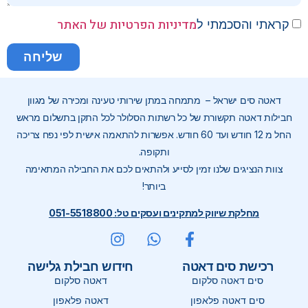
מדיניות הפרטיות של האתר
קראתי והסכמתי ל
שליחה
דאטה סים ישראל – מתמחה במתן שירותי טעינה ומכירה של מגוון
חבילות דאטה תקשורת של כל רשתות הסלולר לכל התקן בתשלום מראש
החל מ 12 חודש ועד 60 חודש. אפשרות להתאמה אישית לפי נפח צריכה
ותקופה.
צוות הנציגים שלנו זמין לסייע ולהתאים לכם את החבילה המתאימה
ביותר!
מחלקת שיווק למתקינים ועסקים טל: 051-5518800
רכישת סים דאטה
חידוש חבילת גלישה
סים דאטה סלקום
דאטה סלקום
סים דאטה פלאפון
דאטה פלאפון