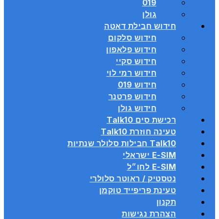
019
גולן
חידוש חבילת דאטה
חידוש סלקום
חידוש פלאפון
חידוש סקיי
חידוש רמי לוי
חידוש 019
חידוש פרטנר
חידוש גולן
רכישת סים Talk10
טעינה חוזרת Talk10
Talk10 חבילות סלולר שנתיות
E-SIM ישראלי
E-SIM לחו״ל
נטסטיק / ראוטר סלולרי
טעינת פריפייד טוקמן
תקנון
הצהרת נגישות