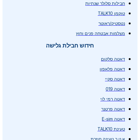
חבילות סלולר שנתיות
טוקמן TALK10
נטסטיק/ראוטר
מצלמות אבטחה פנים וחוץ
חידוש חבילת גלישה
דאטה סלקום
דאטה פלאפון
דאטה סקיי
דאטה 019
דאטה רמי לוי
דאטה פרטנר
דאטה E-sim
טעינת TALK10
א.ט.ב טעינה חוזרת