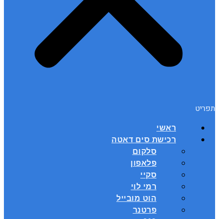
תפריט
ראשי
רכישת סים דאטה
סלקום
פלאפון
סקיי
רמי לוי
הוט מובייל
פרטנר