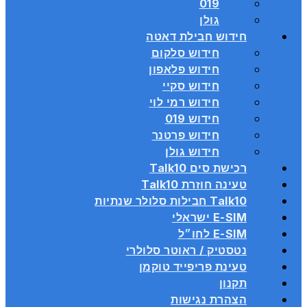
019
גולן
חידוש חבילת דאטה
חידוש סלקום
חידוש פלאפון
חידוש סקיי
חידוש רמי לוי
חידוש 019
חידוש פרטנר
חידוש גולן
רכישת סים Talk10
טעינה חוזרת Talk10
Talk10 חבילות סלולר שנתיות
E-SIM ישראלי
E-SIM לחו״ל
נטסטיק / ראוטר סלולרי
טעינת פריפייד טוקמן
תקנון
הצהרת נגישות