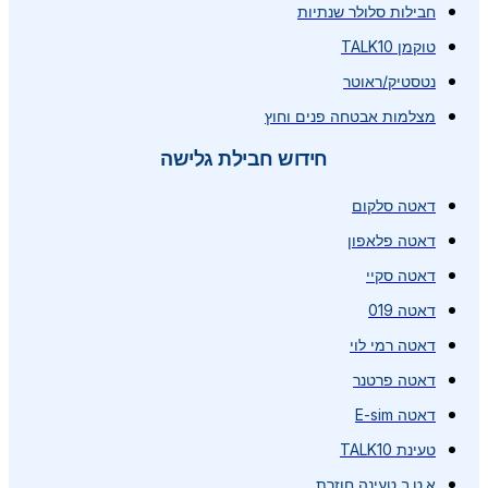
חבילות סלולר שנתיות
טוקמן TALK10
נטסטיק/ראוטר
מצלמות אבטחה פנים וחוץ
חידוש חבילת גלישה
דאטה סלקום
דאטה פלאפון
דאטה סקיי
דאטה 019
דאטה רמי לוי
דאטה פרטנר
דאטה E-sim
טעינת TALK10
א.ט.ב טעינה חוזרת