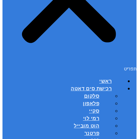
תפריט
ראשי
רכישת סים דאטה
סלקום
פלאפון
סקיי
רמי לוי
הוט מובייל
פרטנר