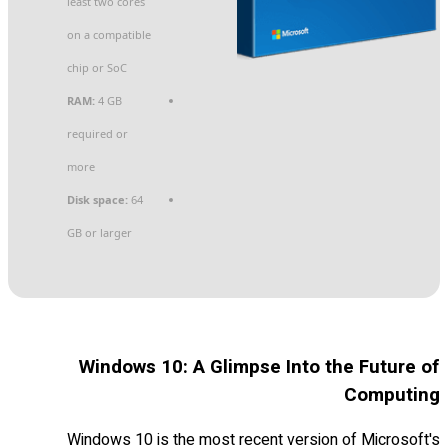
least two cores
on a compatible
chip or SoC
RAM:
4 GB
required or
more
Disk space:
64
GB or larger
Windows 10: A Glimpse Into the Future of
Computing
Windows 10 is the most recent version of Microsoft's