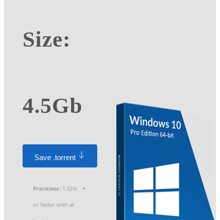
Size:
4.5Gb
Save .torrent
Processor:
1 GHz
or faster with at