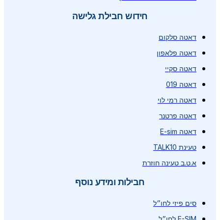
חידוש חבילת גלישה
דאטה סלקום
דאטה פלאפון
דאטה סקיי
דאטה 019
דאטה רמי לוי
דאטה פרטנר
דאטה E-sim
טעינת TALK10
א.ט.ב טעינה חוזרת
חבילות ומידע נוסף
סים פיזי לחו״ל
E-SIM לחו״ל