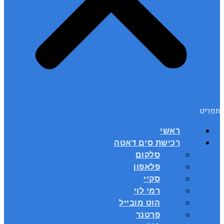
תפריט
ראשי
רכישת סים דאטה
סלקום
פלאפון
סקיי
רמי לוי
הוט מובייל
פרטנר