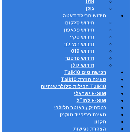
019
גולן
חידוש חבילת דאטה
חידוש סלקום
חידוש פלאפון
חידוש סקיי
חידוש רמי לוי
חידוש 019
חידוש פרטנר
חידוש גולן
רכישת סים Talk10
טעינה חוזרת Talk10
Talk10 חבילות סלולר שנתיות
E-SIM ישראלי
E-SIM לחו״ל
נטסטיק / ראוטר סלולרי
טעינת פריפייד טוקמן
תקנון
הצהרת נגישות