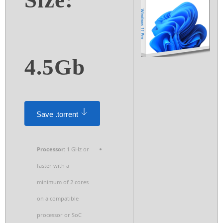
Size:
4.5Gb
Save .torrent
Processor:
1 GHz or
faster with a
minimum of 2 cores
on a compatible
processor or SoC