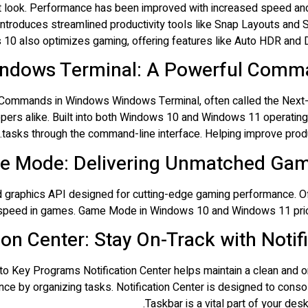
 look. Performance has been improved with increased speed and be
roduces streamlined productivity tools like Snap Layouts and Sn
 also optimizes gaming, offering features like Auto HDR and Dir
ndows Terminal: A Powerful Comma
mmands in Windows Windows Terminal, often called the Next-G
opers alike. Built into both Windows 10 and Windows 11 operating
tasks through the command-line interface. Helping improve prod
e Mode: Delivering Unmatched Gam
d graphics API designed for cutting-edge gaming performance. 
ng speed in games. Game Mode in Windows 10 and Windows 11 prior
tion Center: Stay On-Track with Noti
o Key Programs Notification Center helps maintain a clean and o
e by organizing tasks. Notification Center is designed to consol
Taskbar is a vital part of your des