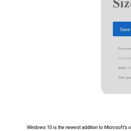
Siz
Save 
Process
cores on
RAM:
4 
Disk sp
Windows 10 is the newest addition to Microsoft's o