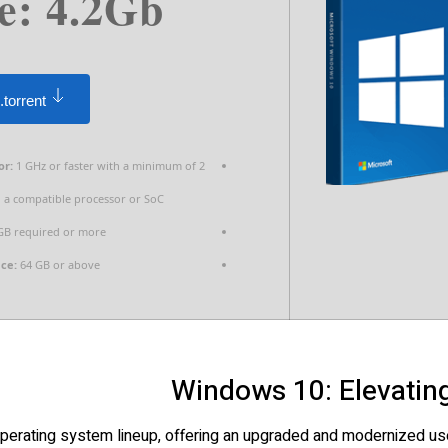
e: 4.2Gb
.torrent
or:
1 GHz or faster with a minimum of 2
 a compatible processor or SoC
GB required or more
ace:
64 GB or above
Windows 10: Elevatin
perating system lineup, offering an upgraded and modernized user