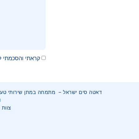
קראתי והסכמתי ל
ועד 
צוות 