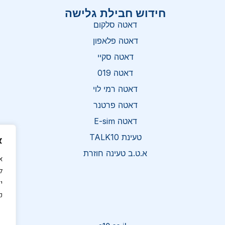
חידוש חבילת גלישה
דאטה סלקום
דאטה פלאפון
דאטה סקיי
דאטה 019
דאטה רמי לוי
דאטה פרטנר
דאטה E-sim
טעינת TALK10
א
א.ט.ב טעינה חוזרת
א
ל
י
ק