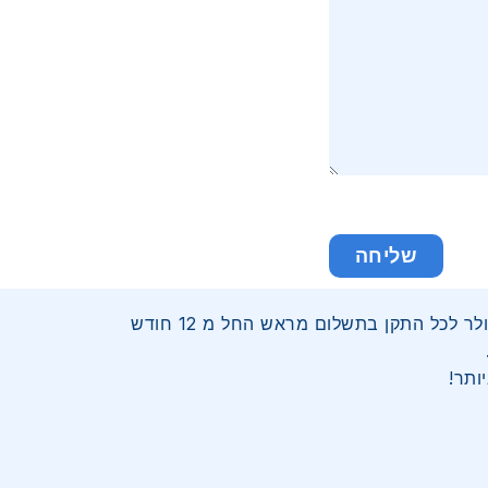
שליחה
דאטה סים ישראל – מתמחה במתן שירותי טעינה ומכירה של מגוון חבילות דאטה תקשורת של כל רשתות הסלולר לכל התקן בתשלום מראש החל מ 12 חודש
ותר!