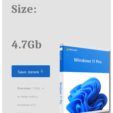
Size:
4.7Gb
Save .torrent
Processor:
1 GHz
or faster with a
minimum of 2