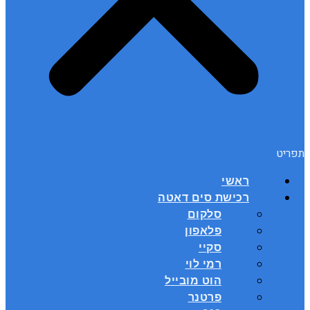
תפריט
ראשי
רכישת סים דאטה
סלקום
פלאפון
סקיי
רמי לוי
הוט מובייל
פרטנר