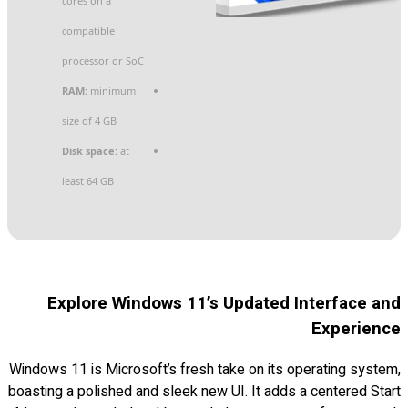
cores on a
compatible
processor or SoC
RAM:
minimum
size of 4 GB
Disk space:
at
least 64 GB
Explore Windows 11’s Updated Interface and
Experience
Windows 11 is Microsoft’s fresh take on its operating system,
boasting a polished and sleek new UI. It adds a centered Start